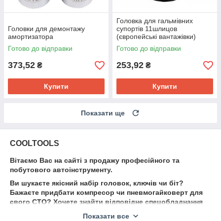
Головка для гальмівних
Головки для демонтажу
супортів 11шлицов
амортизатора
(європейські вантажівки)
Готово до відправки
Готово до відправки
373,52
253,92
₴
₴
Купити
Купити
Показати ще
COOLTOOLS
Вітаємо Вас на сайті з продажу професійного та
побутового автоінструменту.
Ви шукаєте якісний набір головок, ключів чи біт?
Бажаєте придбати компресор чи пневмогайковерт для
свого СТО? Хочете знайти відповідне спецобладнання
для ремонту авто і не переплатити при цьому?
Показати все