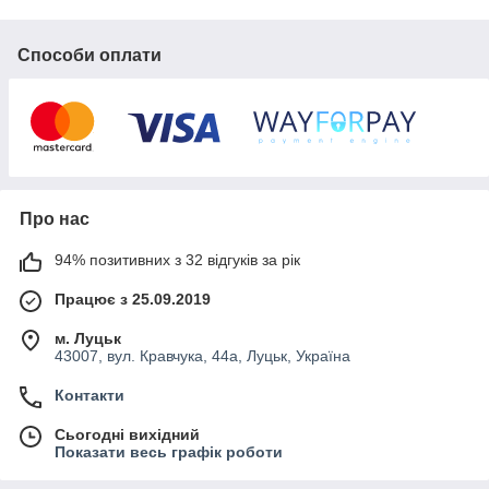
Ви на правильному шляху! Бо ми займаємось підбором і
продажем автоінструменту та обладнання для СТО вже
понад 10 років. Любимо догоджати нашим покупцям і
Способи оплати
відповідати їх сподіванням у співвідношенні "якість-
ціна".
На нашому сайті Ви знайдете товари брендів JTC,
FORCE, Forte, Forsage, RockForce, BAUM, MTX, Quatros
та ін.
З нетерпінням чекаємо Ваших замовлень!
Про нас
94% позитивних з 32 відгуків за рік
Працює з 25.09.2019
м. Луцьк
43007, вул. Кравчука, 44а, Луцьк, Україна
Контакти
Сьогодні вихідний
Показати весь графік роботи