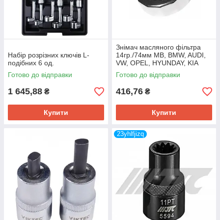
Знімач масляного фільтра
Набір розрізних ключів L-
14гр./74мм МВ, ВМW, AUDI,
подібних 6 од.
VW, OPEL, HYUNDAY, KIA
Готово до відправки
Готово до відправки
1 645,88
416,76
₴
₴
Купити
Купити
23yhlfjizq