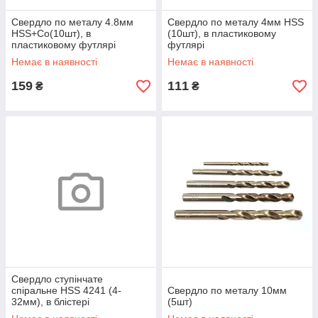
Свердло по металу 4.8мм
Свердло по металу 4мм HSS
HSS+Co(10шт), в
(10шт), в пластиковому
пластиковому футлярі
футлярі
Немає в наявності
Немає в наявності
159
111
₴
₴
Свердло ступінчате
спіральне HSS 4241 (4-
Свердло по металу 10мм
32мм), в блістері
(5шт)