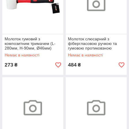
Молоток гумовий з
Молоток слюсарний з
композитним тримачем (L-
фібергласовою ручкою та
280мм, H-90мм, Ø46мм)
гумовою протиковзною
накладкою (20000 г)
Немає в наявності
Немає в наявності
FORSAGE F-T7620
273
484
₴
₴