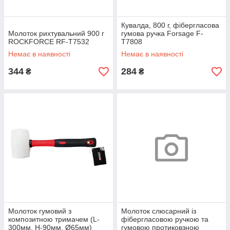
Кувалда, 800 г, фібергласова
Молоток рихтувальний 900 г
гумова ручка Forsage F-
ROCKFORCE RF-T7532
T7808
Немає в наявності
Немає в наявності
344
284
₴
₴
Молоток гумовий з
Молоток слюсарний із
композитною тримачем (L-
фібергласовою ручкою та
300мм, H-90мм, Ø65мм)
гумовою протиковзною