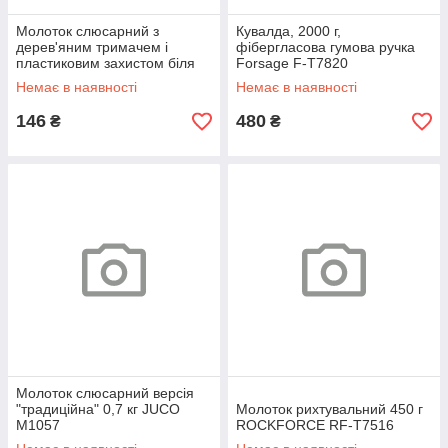
Молоток слюсарний з
Кувалда, 2000 г,
дерев'яним тримачем і
фібергласова гумова ручка
пластиковим захистом біля
Forsage F-T7820
основи (300г)
Немає в наявності
Немає в наявності
146
480
₴
₴
Молоток слюсарний версія
"традиційна" 0,7 кг JUCO
Молоток рихтувальний 450 г
М1057
ROCKFORCE RF-T7516