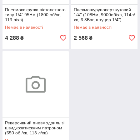
Пневмовикрутка пістолетного
Пневмошуруповерт кутовий
типу 1/4" 95Нм (1800 об/хв,
1/4'' (108Нм, 9000об/хв, 114л/
113 л/хв)
хв, 6.3Bar, штуцер 1/4")
Немає в наявності
Немає в наявності
4 288
2 568
₴
₴
Реверсивний пневмодриль зі
швидкозатискним патроном
(650 об./хв, 113 л/хв)
FORSAGE F-ST-4441C