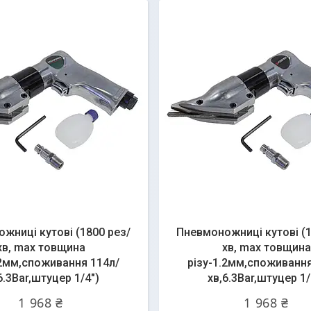
жниці кутові (1800 рез/
Пневмоножниці кутові (1
хв, max товщина
хв, max товщина
.2мм,споживання 114л/
різу-1.2мм,споживання
6.3Bar,штуцер 1/4")
хв,6.3Bar,штуцер 1/
1 968 ₴
1 968 ₴