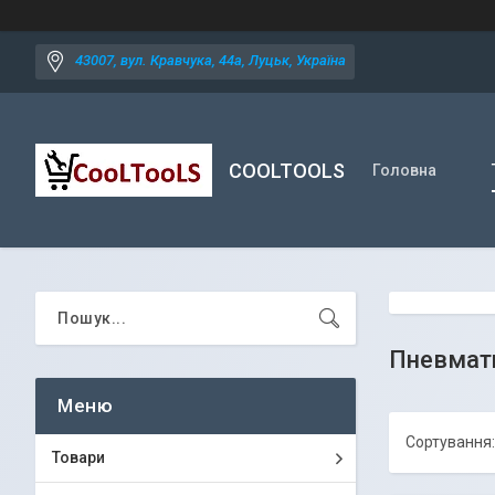
43007, вул. Кравчука, 44а, Луцьк, Україна
COOLTOOLS
Головна
Пневмати
Товари