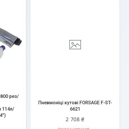
800 рез/
Пневмоніці кутові FORSAGE F-ST-
 114л/
6621
4")
2 708 ₴