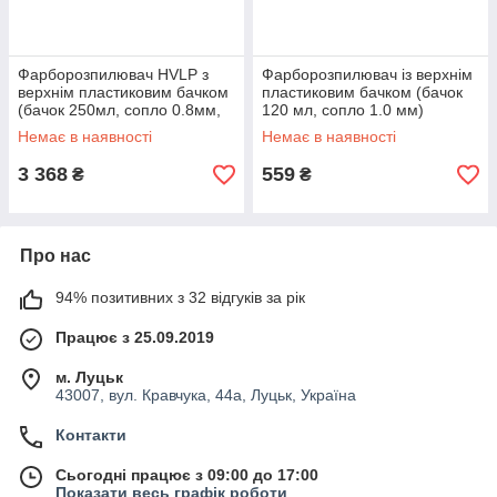
Фарборозпилювач HVLP з
Фарборозпилювач із верхнім
верхнім пластиковим бачком
пластиковим бачком (бачок
(бачок 250мл, сопло 0.8мм,
120 мл, сопло 1.0 мм)
127л / хв)
FORSAGE F-H-2000-2V
Немає в наявності
Немає в наявності
3 368
559
₴
₴
Про нас
94% позитивних з 32 відгуків за рік
Працює з 25.09.2019
м. Луцьк
43007, вул. Кравчука, 44а, Луцьк, Україна
Контакти
Сьогодні працює з 09:00 до 17:00
Показати весь графік роботи