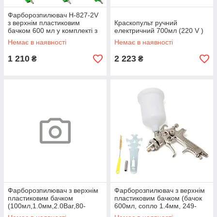
Фарборозпилювач H-827-2V
з верхнім пластиковим
Краскопульт ручний
бачком 600 мл у комплекті з
електричний 700мл (220 V )
аксесуарами, набір 5 пр.
Немає в наявності
Немає в наявності
RockForce
1 210
2 223
₴
₴
Фарборозпилювач з верхнім
Фарборозпилювач з верхнім
пластиковим бачком
пластиковим бачком (бачок
(100мл,1.0мм,2.0Bar,80-
600мл, сопло 1.4мм, 249-
130л/хв)
320л/хв)