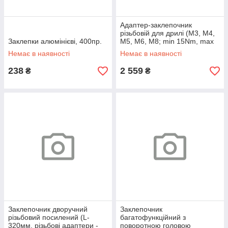
Адаптер-заклепочник
різьбовій для дрилі (М3, М4,
Заклепки алюмінієві, 400пр.
М5, М6, М8; min 15Nm, max
1000 об / хв), в блістері
Немає в наявності
Немає в наявності
238
2 559
₴
₴
Заклепочник дворучний
Заклепочник
різьбовий посилений (L-
багатофункційний з
320мм, різьбові адаптери -
поворотною головою