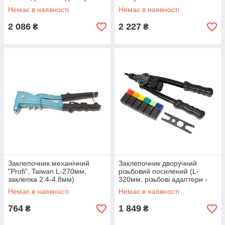
М3, М4, М5, М6, М8, М10)
(заклепки 2.4-4.8мм/гайки
Немає в наявності
Немає в наявності
М3-М6)
2 086
2 227
₴
₴
Заклепочник механічний
Заклепочник дворучний
"Profi", Taiwan L-270мм,
різьбовий посилений (L-
заклепка 2.4-4.8мм)
320мм, різьбові адаптери -
М3, М4, М5, М6, М8, М10)
Немає в наявності
Немає в наявності
764
1 849
₴
₴