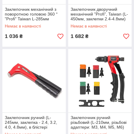
Заклепочник механічний з
Заклепочник дворучний
поворотною головою 360 °
механічний "Profi", Taiwan (L-
"Profi" Taiwan L-285мм
450мм, заклепки 2.4-4.8мм)
заклепки 2.4-4.8мм
Немає в наявності
Немає в наявності
1 036
1 682
₴
₴
Заклепочник ручний (L-
Заклепочник ручний
245мм, заклепка - 2.4, 3.2,
різьбовий (L-210мм, різьбові
4.0, 4.8мм), в блістері
адаптери: М3, М4, М5, М6)