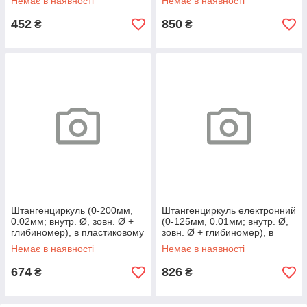
Немає в наявності
Немає в наявності
452
850
₴
₴
Штангенциркуль (0-200мм,
Штангенциркуль електронний
0.02мм; внутр. Ø, зовн. Ø +
(0-125мм, 0.01мм; внутр. Ø,
глибиномер), в пластиковому
зовн. Ø + глибиномер), в
футлярі
пластиковому футляр
Немає в наявності
Немає в наявності
674
826
₴
₴