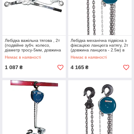
Лебідка важільна тягова , 2т
Лебідка механічна підвісна з
(подвійне зубч. колесо,
фіксацією ланцюга натягу, 2т
діаметр тросу-5мм, довжина
(довжина ланцюга - 2.5м) в
тросу- 1.5/3м)
кейсі
Немає в наявності
Немає в наявності
1 087
4 165
₴
₴