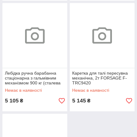
Лебідка ручна барабанна
Каретка для талі пересувна
стаціонарна з гальмівним
механічна, 2т FORSAGE F-
механізмом 900 кг (сталева
TRC9420
трос) FORSAGE F-WC06-
Немає в наявності
Немає в наявності
D520G-2
5 105
5 145
₴
₴