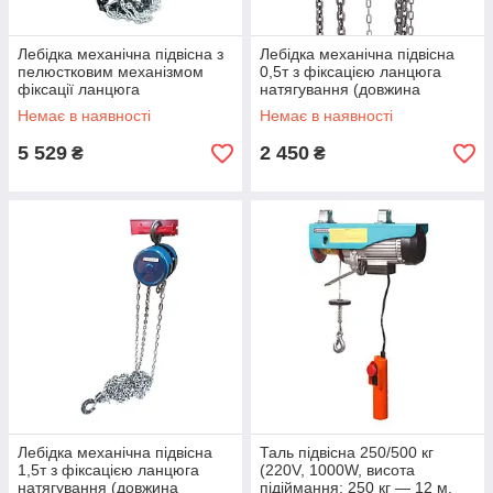
Лебідка механічна підвісна з
Лебідка механічна підвісна
пелюстковим механізмом
0,5т з фіксацією ланцюга
фіксації ланцюга
натягування (довжина
натягування, 2т
ланцюга - 2,5) в кейсі
Немає в наявності
Немає в наявності
5 529
2 450
₴
₴
Лебідка механічна підвісна
Таль підвісна 250/500 кг
1,5т з фіксацією ланцюга
(220V, 1000W, висота
натягування (довжина
підіймання: 250 кг — 12 м,