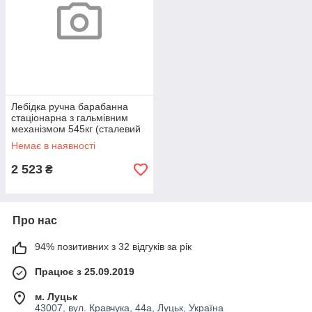
Лебідка ручна барабанна
стаціонарна з гальмівним
механізмом 545кг (сталевий
трос) FORSAGE F-WC06-
Немає в наявності
512G-2
2 523
₴
Про нас
94% позитивних з 32 відгуків за рік
Працює з 25.09.2019
м. Луцьк
43007, вул. Кравчука, 44а, Луцьк, Україна