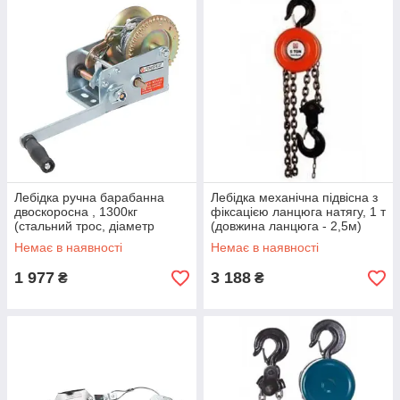
Лебідка ручна барабанна
Лебідка механічна підвісна з
двоскоросна , 1300кг
фіксацією ланцюга натягу, 1 т
(стальний трос, діаметр
(довжина ланцюга - 2,5м)
тросу-5ММ, довжина
Немає в наявності
Немає в наявності
тросу-10М)
1 977
3 188
₴
₴