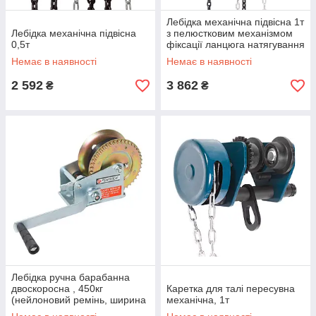
Лебідка механічна підвісна 1т
Лебідка механічна підвісна
з пелюстковим механізмом
0,5т
фіксації ланцюга натягування
Немає в наявності
Немає в наявності
2 592
3 862
₴
₴
Лебідка ручна барабанна
двоскоросна , 450кг
Каретка для талі пересувна
(нейлоновий ремінь, ширина
механічна, 1т
ременя-50ММ, довжина