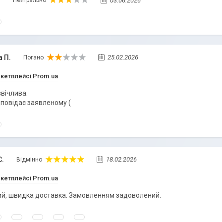
.
03.06.2026
Нейтрально
а П.
25.02.2026
Погано
ркетплейсі Prom.ua
вічлива.
дповідає заявленому (
С.
18.02.2026
Відмінно
ркетплейсі Prom.ua
ий, швидка доставка. Замовленням задоволений.