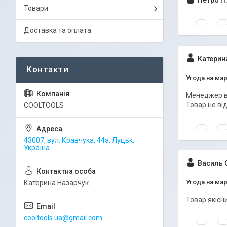
Петро П
Товари
Доставка та оплата
Катерин
Угода на ма
Менеджер в
Товар не ві
COOLTOOLS
43007, вул. Кравчука, 44а, Луцьк,
Україна
Василь 
Угода на ма
Катерина Назарчук
Товар якісн
cooltools.ua@gmail.com