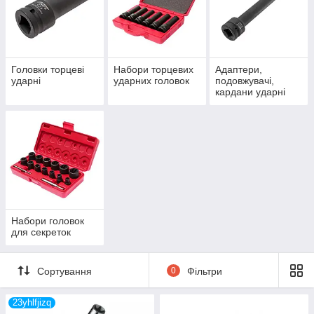
Головки торцеві
Набори торцевих
Адаптери,
ударні
ударних головок
подовжувачі,
кардани ударні
Набори головок
для секреток
Сортування
0
Фільтри
23yhlfjizq