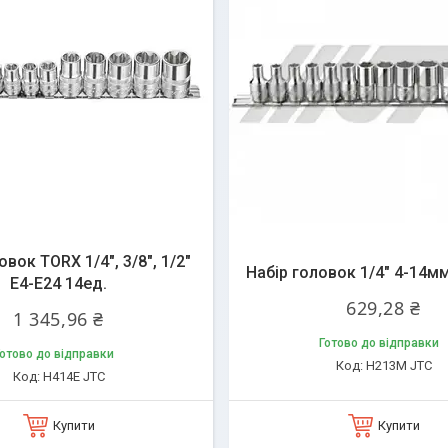
овок TORX 1/4", 3/8", 1/2"
Набір головок 1/4" 4-14мм
Е4-Е24 14ед.
629,28 ₴
1 345,96 ₴
Готово до відправки
отово до відправки
H213M JTC
H414E JTC
Купити
Купити