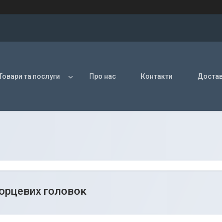
Товари та послуги
Про нас
Контакти
Достав
орцевих головок