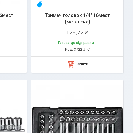
23yhlfjizq
16мест
Тримач головок 1/4" 16мест
(металева)
129,72 ₴
Готово до відправки
3722 JTC
Купити