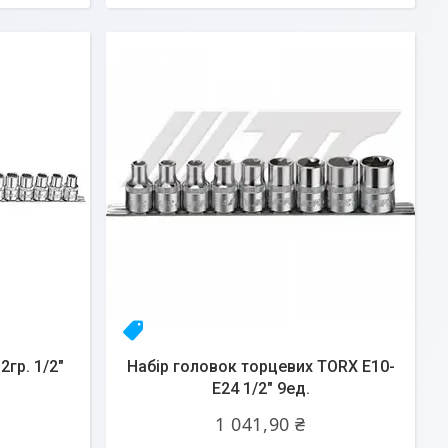
23yhlfjizq
гр. 1/2"
Набір головок торцевих TORX E10-
E24 1/2" 9ед.
1 041,90 ₴