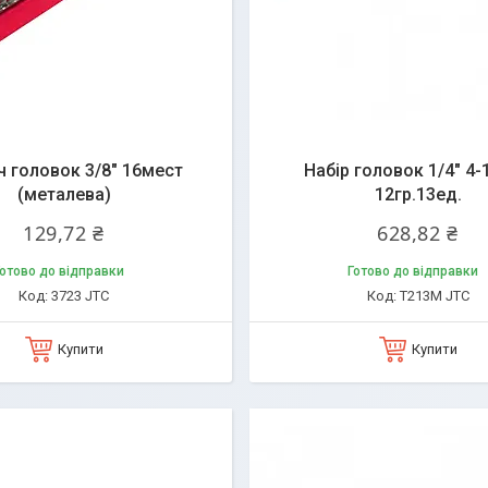
q
 головок 3/8" 16мест
Набір головок 1/4" 4-
(металева)
12гр.13ед.
129,72 ₴
628,82 ₴
отово до відправки
Готово до відправки
3723 JTC
T213M JTC
Купити
Купити