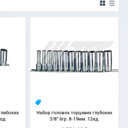
23yhlfjizq
глибоких
Набор головок торцевих глубоких
од.
3/8" 6гр. 8-19мм. 12ед.