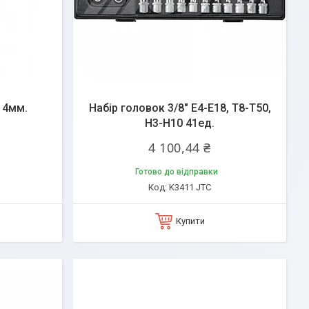
14мм.
Набір головок 3/8" E4-E18, T8-T50,
H3-H10 41ед.
4 100,44 ₴
Готово до відправки
K3411 JTC
Купити