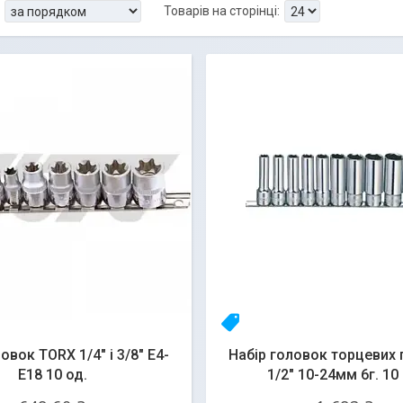
q
23yhlfjizq
овок TORX 1/4" і 3/8" Е4-
Набір головок торцевих 
Е18 10 од.
1/2" 10-24мм 6г. 10 