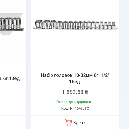
Набір головок 10-32мм 6г. 1/2"
. 6г.13ед.
16ед.
1 852,88 ₴
Готово до відправки
H416M JTC
Купити