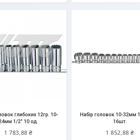
q
ловок глибоких 12гр. 10-
Набір головок 10-32мм 12
24мм 1/2" 10 од.
16шт.
1 783,88 ₴
1 852,88 ₴