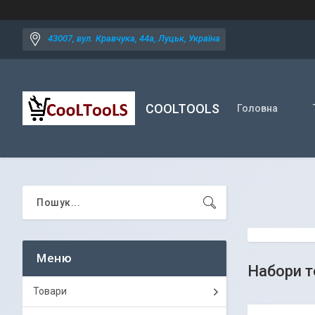
43007, вул. Кравчука, 44а, Луцьк, Україна
COOLTOOLS
Головна
Набори т
Товари