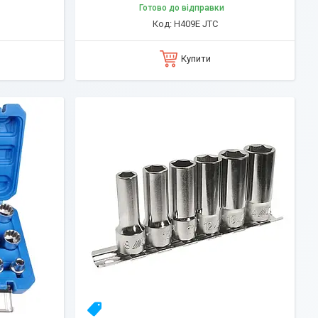
Готово до відправки
H409E JTC
Купити
23yhlfjizq