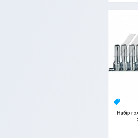
23yhlfjiz
Набір го