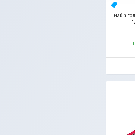
23yhlfjiz
Набір го
1
Г