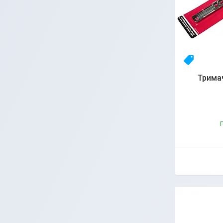
23yhlfjiz
Тримач
Г