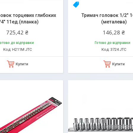
q
23yhlfjizq
ловок торцевих глибоких
Тримач головок 1/2" 
/4" 11ед.(планка)
(металева)
725,42 ₴
146,28 ₴
отово до відправки
Готово до відправки
H211M JTC
3724 JTC
Купити
Купити