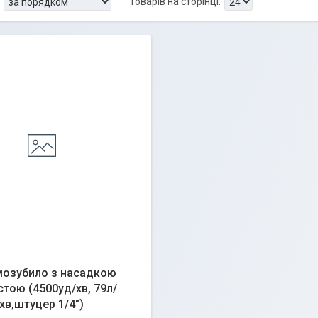
озубило з насадкою
стою (4500уд/хв, 79л/
хв,штуцер 1/4")