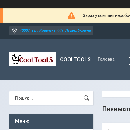
Зараз у компанії неробо
43007, вул. Кравчука, 44а, Луцьк, Україна
COOLTOOLS
Головна
Пневмати