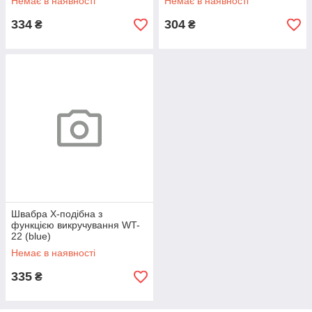
Немає в наявності
Немає в наявності
334
304
₴
₴
Швабра Х-подібна з
функцією викручування WT-
22 (blue)
Немає в наявності
335
₴