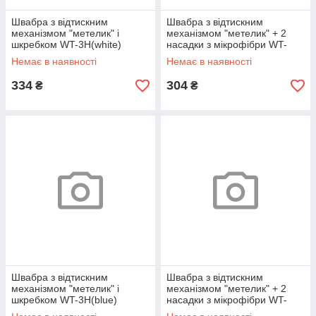
Швабра з відтискним
Швабра з відтискним
механізмом "метелик" і
механізмом "метелик" + 2
шкребком WT-3H(white)
насадки з мікрофібри WT-
XH(white)
Немає в наявності
Немає в наявності
334
304
₴
₴
Швабра з відтискним
Швабра з відтискним
механізмом "метелик" і
механізмом "метелик" + 2
шкребком WT-3H(blue)
насадки з мікрофібри WT-
XH(blue)