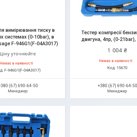
ля вимірювання тиску в
Тестер компресії бенз
х системах (0-10bar), в
двигуна, 4пр, (0-21bar),
rsage F-946G1(F-04A3017)
1 004 ₴
Ціну уточнюйте
Немає в наявності
Немає в наявності
15670
F-946G1(F-04A3017)
+380 (67) 690-64-50
+380 (67) 690-64-5
Менеджер
Менеджер