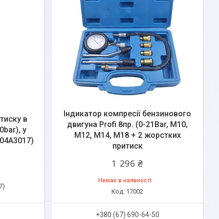
Індикатор компресії бензинового
тиску в
двигуна Profi 8пр. (0-21Bar, М10,
bar), у
М12, М14, М18 + 2 жорстких
-04A3017)
притиск
1 296 ₴
Немає в наявності
7)
17002
0
+380 (67) 690-64-50