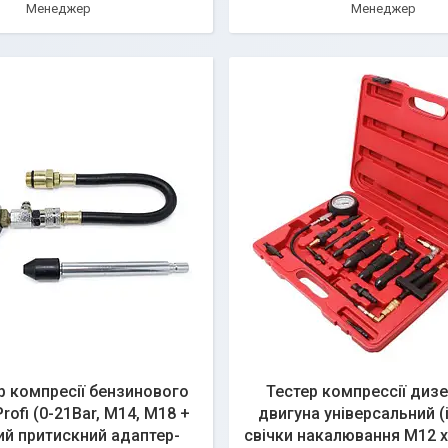
Менеджер
Менеджер
р компресії бензинового
Тестер компрессії диз
rofi (0-21Bar, М14, М18 +
двигуна універсальний (
й притискний адаптер-
свічки накалювання M12 x