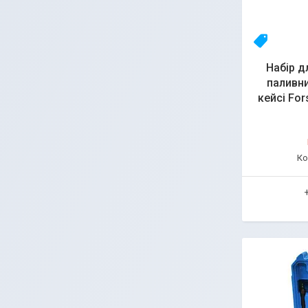
-
Набір д
паливни
кейсі Fo