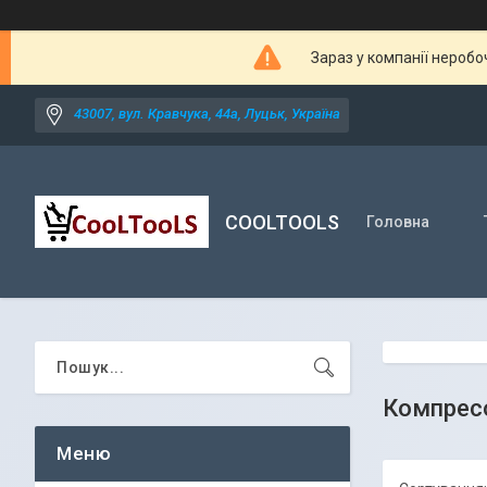
Зараз у компанії неробо
43007, вул. Кравчука, 44а, Луцьк, Україна
COOLTOOLS
Головна
Компресо