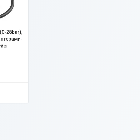
(0-28bar),
аптерами-
йсі
0