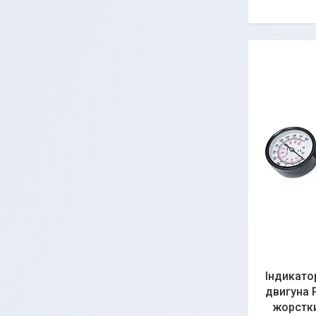
Індикато
двигуна P
жорстки