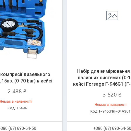
Набір для вимірювання 
 компресії дизельного
паливних системах (0-10
15пр. (0-70 bar) в кейсі
кейсі Forsage F-946G1 (F
2 488 ₴
3 520 ₴
Немає в наявності
Немає в наявності
15494
F-946G1(F-04A301
+380 (67) 690-64-50
+380 (67) 690-64-5