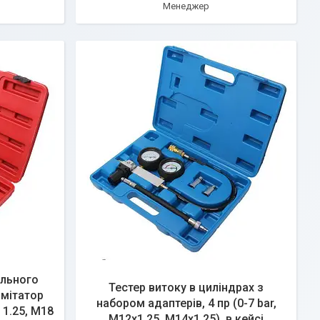
Менеджер
ельного
Тестер витоку в циліндрах з
імітатор
набором адаптерів, 4 пр (0-7 bar,
 1.25, M18
М12х1.25, М14х1.25), в кейсі