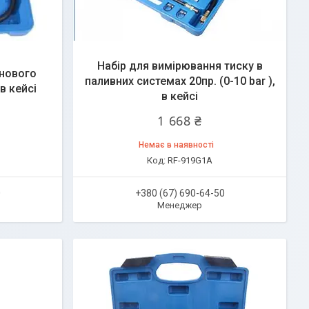
Набір для вимірювання тиску в
инового
паливних системах 20пр. (0-10 bar ),
 в кейсі
в кейсі
1 668 ₴
Немає в наявності
RF-919G1A
0
+380 (67) 690-64-50
Менеджер