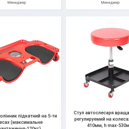
Менеджер
Менеджер
Стул автослесаря вращ
олінник підкатний на 5-ти
регулируемий на колесах
есах (максимальне
410мм, h max-530
вантаження-120кг)