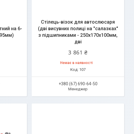
Стілець-візок для автослюсаря
ний на 6-
(дві висувних полиці на "салазках"
х95мм)
з підшипниками - 250х170х100мм,
дві
3 861 ₴
Немає в наявності
107
0
+380 (67) 690-64-50
Менеджер