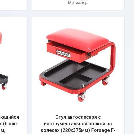
Менеджер
ающийся
Стул автослесаря с
 (h min-
инструментальной полкой на
мм,
колесах (220х375мм) Forsage F-