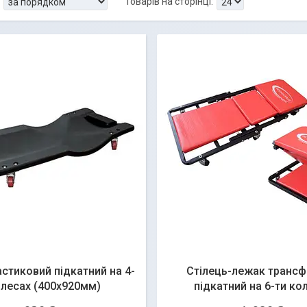
стиковий підкатний на 4-
Стілець-лежак транс
олесах (400х920мм)
підкатний на 6-ти ко