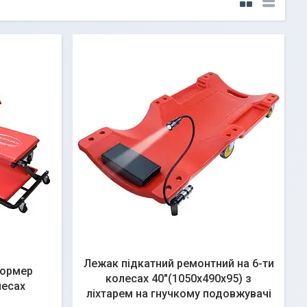
Лежак підкатний ремонтний на 6-ти
формер
колесах 40"(1050х490х95) з
лесах
ліхтарем на гнучкому подовжувачі