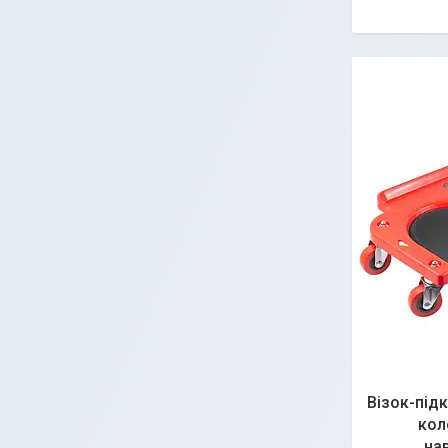
Візок-підк
кол
на