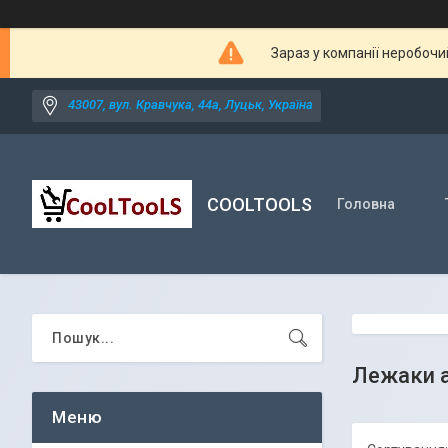
Зараз у компанії неробочи
43007, вул. Кравчука, 44а, Луцьк, Україна
COOLTOOLS
Головна
Лежаки 