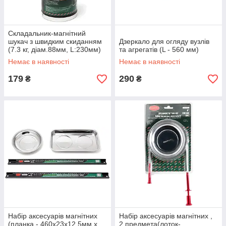
Складальник-магнітний
шукач з швидким скиданням
Дзеркало для огляду вузлів
(7.3 кг, діам.88мм, L:230мм)
та агрегатів (L - 560 мм)
ROCKFORCE RF-88012
Немає в наявності
Немає в наявності
179
290
₴
₴
Набір аксесуарів магнітних
Набір аксесуарів магнітних ,
(планка - 460х23х12.5мм х
2 предмета(лоток-