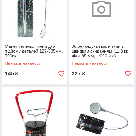
Магніт телескопічний для
Збірник-шукач магнітний зі
підйому деталей 127-635мм,
швидким скиданням (11.3 кг,
500гр.
діам.85 мм, L:690 мм)
ROCKFORCE RF-88011
Немає в наявності
Немає в наявності
145
227
₴
₴