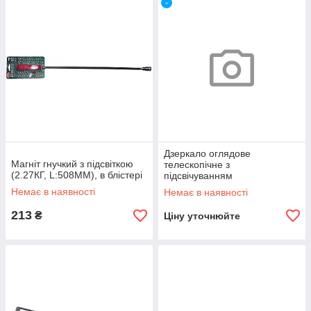
-
Дзеркало оглядове
Магніт гнучкий з підсвіткою
телескопічне з
(2.27КГ, L:508ММ), в блістері
підсвічуванням
2LED(50х80мм, 285-876мм),
Немає в наявності
Немає в наявності
в блістері Forsage F-617RL2
213
₴
Ціну уточнюйте