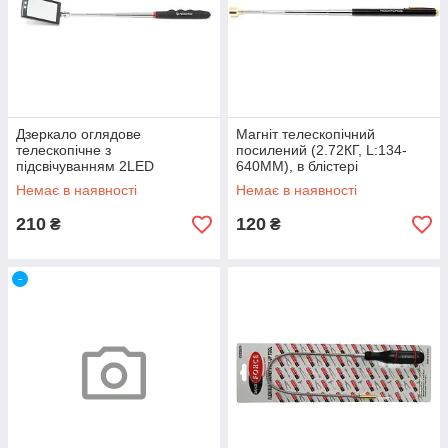
Дзеркало оглядове
Магніт телескопічний
телескопічне з
посилений (2.72КГ, L:134-
підсвічуванням 2LED
640ММ), в блістері
(50х80мм, 285-876мм), в
Немає в наявності
Немає в наявності
блістері
210
120
₴
₴
-