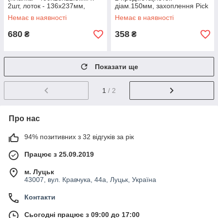
2шт, лоток - 136х237мм,
діам.150мм, захоплення Pick
лоток - діам.148мм, магніт
Up L-600мм), в блістері
Немає в наявності
Немає в наявності
ROCKFORCE
680
358
₴
₴
Показати ще
1
/ 2
Про нас
94% позитивних з 32 відгуків за рік
Працює з 25.09.2019
м. Луцьк
43007, вул. Кравчука, 44а, Луцьк, Україна
Контакти
Сьогодні працює з 09:00 до 17:00