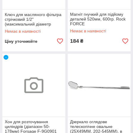
Магніт гнучкий для підйому
Ключ для масляного фільтра
деталей 520мм, 600гр. Rock
стрічковий 1/2"
FORCE
(максимальний діаметр
150мм) Forsage F-04A5007
Немає в наявності
Немає в наявності
184
₴
Ціну уточнюйте
-
Хон для розточування
Дзеркало оглядове
циліндрів (діапазон 50-
телескопічне овальне
178мм) Forsage F-9G0901
(25Х49ММ, 202-545ММ), в