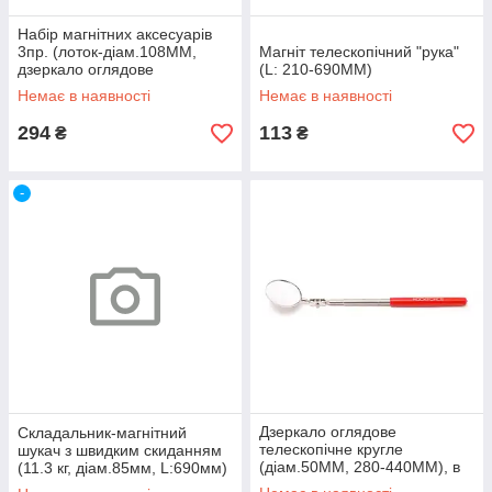
Набір магнітних аксесуарів
3пр. (лоток-діам.108ММ,
Магніт телескопічний "рука"
дзеркало оглядове
(L: 210-690ММ)
телескопічне, магніт
Немає в наявності
Немає в наявності
телескопіч
294
113
₴
₴
-
Дзеркало оглядове
Складальник-магнітний
телескопічне кругле
шукач з швидким скиданням
(діам.50ММ, 280-440ММ), в
(11.3 кг, діам.85мм, L:690мм)
блістері
ROCKFORCE RF-88011