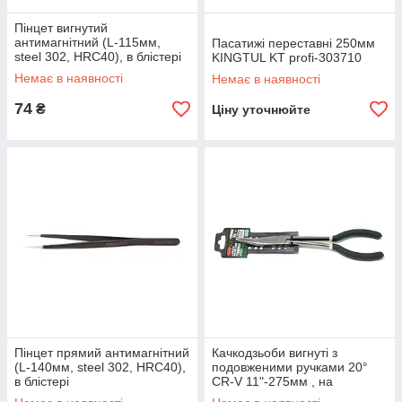
Пінцет вигнутий
антимагнітний (L-115мм,
Пасатижі переставні 250мм
steel 302, HRC40), в блістері
KINGTUL KT profi-303710
Немає в наявності
Немає в наявності
74
₴
Ціну уточнюйте
Пінцет прямий антимагнітний
Качкодзьоби вигнуті з
(L-140мм, steel 302, HRC40),
подовженими ручками 20°
в блістері
CR-V 11"-275мм , на
пластиковому тримачі