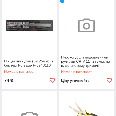
-
Плоскогубці з подовженими
Пінцет вигнутий (L-125мм), в
ручками CR-V 11"-275мм, на
блістері Forsage F-6943110
пластиковому тримачі
Forsage F-5047P1A
Немає в наявності
Немає в наявності
74
₴
Ціну уточнюйте