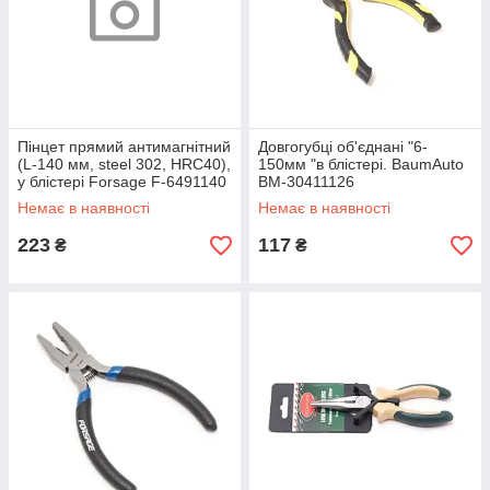
Пінцет прямий антимагнітний
Довгогубці об'єднані "6-
(L-140 мм, steel 302, HRC40),
150мм "в блістері. BaumAuto
у блістері Forsage F-6491140
BM-30411126
Немає в наявності
Немає в наявності
223
117
₴
₴