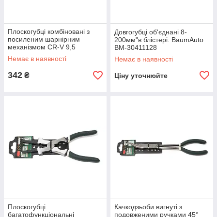
Плоскогубці комбіновані з
Довгогубці об'єднані 8-
посиленим шарнірним
200мм"в блістері. BaumAuto
механізмом CR-V 9,5
BM-30411128
"-240мм, на пластиковому
Немає в наявності
Немає в наявності
тримачі
342
₴
Ціну уточнюйте
Плоскогубці
Качкодзьоби вигнуті з
багатофункціональні
подовженими ручками 45°