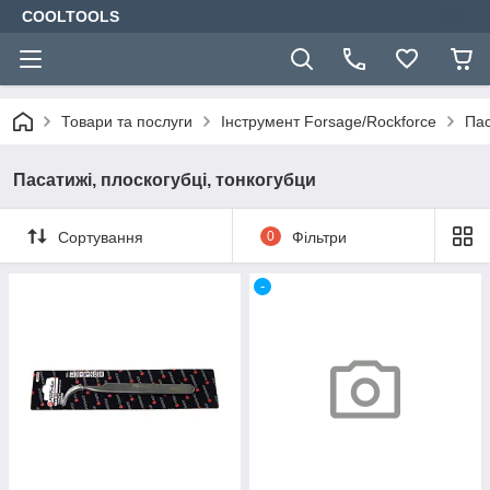
COOLTOOLS
Товари та послуги
Інструмент Forsage/Rockforce
Пас
Пасатижі, плоскогубці, тонкогубци
Сортування
0
Фільтри
-