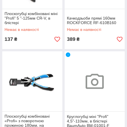
Плоскогубці комбіновані міні
"Profi" 5 "-125мм CR-V, в
Качкодзьоби прямі 160мм
блістері
ROCKFORCE RF-610B160
Немає в наявності
Немає в наявності
137
389
₴
₴
-
Плоскогубці комбіновані
Круглогубці міні "Profi"
«Profi» з поворотною
4,5"-110мм, в блістері
пружиною 180мм, на
BaumAuto BM-01001-F