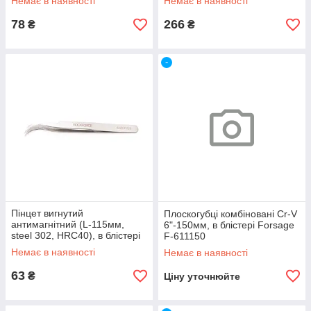
Немає в наявності
Немає в наявності
ROCKFORCE RF-5047P5
78
266
₴
₴
-
Пінцет вигнутий
Плоскогубці комбіновані Cr-V
антимагнітний (L-115мм,
6"-150мм, в блістері Forsage
steel 302, HRC40), в блістері
F-611150
ROCKFORCE RF-6493125
Немає в наявності
Немає в наявності
63
₴
Ціну уточнюйте