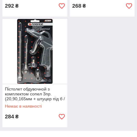
292
268
₴
₴
Пістолет обдувочной з
комплектом сопел 3пр.
(20,90,165мм + штуцер під б /
д + штуцер ялинка 8 мм), в
Немає в наявності
284
₴