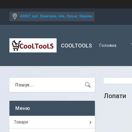
43007, вул. Кравчука, 44а, Луцьк, Україна
COOLTOOLS
Головна
Лопати
Товари