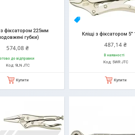
q
23yhlfjizq
 з фіксатором 225мм
Кліщі з фіксатором 5"
подовжені губки)
487,14 ₴
574,08 ₴
В наявності
отово до відправки
5WR JTC
9LN JTC
Купити
Купити