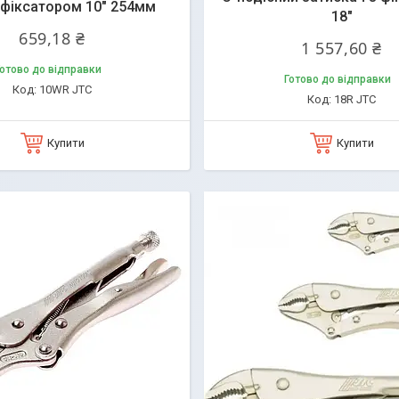
з фіксатором 10" 254мм
18"
659,18 ₴
1 557,60 ₴
отово до відправки
Готово до відправки
10WR JTC
18R JTC
Купити
Купити