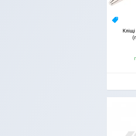
23yhlfjiz
Кліщі
(
Г