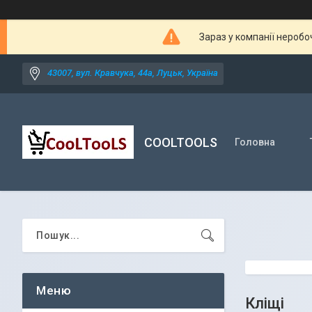
Зараз у компанії неробо
43007, вул. Кравчука, 44а, Луцьк, Україна
COOLTOOLS
Головна
Кліщі