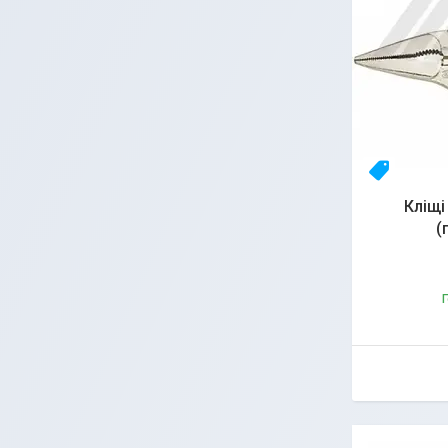
23yhlfjiz
Кліщі
(
Г