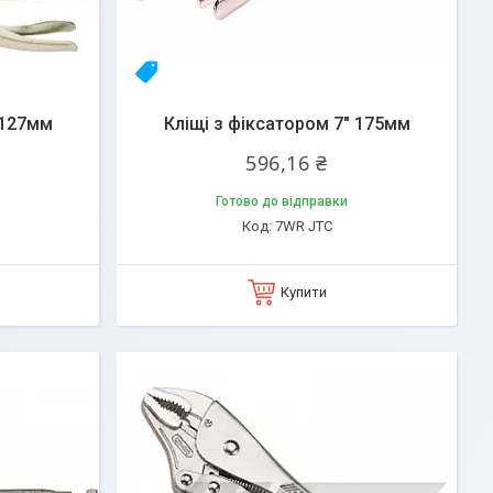
23yhlfjizq
 127мм
Кліщі з фіксатором 7" 175мм
596,16 ₴
Готово до відправки
7WR JTC
Купити