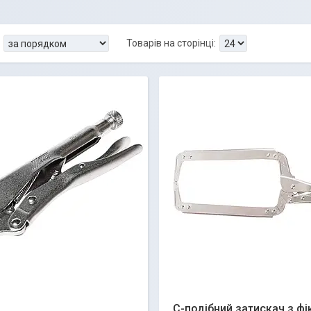
q
С-подібний затискач з ф