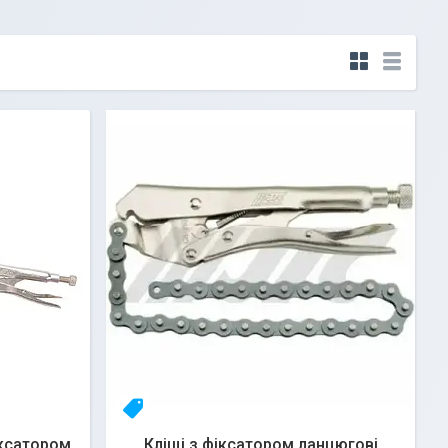
23yhlfjizq
іксатором
Кліщі з фіксатором ланцюгові