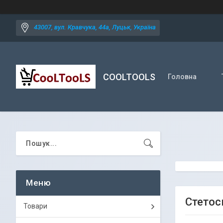
43007, вул. Кравчука, 44а, Луцьк, Україна
COOLTOOLS
Головна
Стетос
Товари