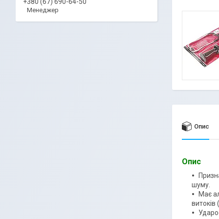
+380 (67) 690-64-50
Менеджер
Опис
Опис
Призн
шуму.
Має а
витоків 
Ударо