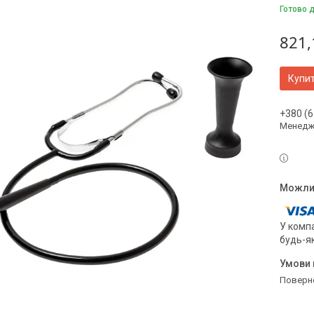
Готово 
821,
Купи
+380 (6
Менедж
У компа
будь-я
поверн