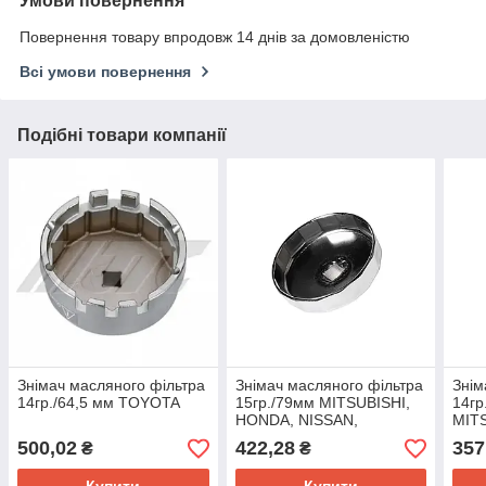
Умови повернення
Повернення товару впродовж 14 днів за домовленістю
Всі умови повернення
Подібні товари компанії
Знімач масляного фільтра
Знімач масляного фільтра
Знім
14гр./64,5 мм TOYOTA
15гр./79мм MITSUBISHI,
14гр
HONDA, NISSAN,
MIT
TOYOTA, SUZUKI
HYUN
500,02
422,28
357
₴
₴