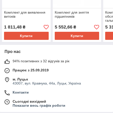
Комплект для виявлення
Комплект для зняття
Комп
витоків
підшипників
обсл
галь
пне
1 811,48
5 552,66
5 3
₴
₴
Купити
Купити
Про нас
94% позитивних з 32 відгуків за рік
Працює з 25.09.2019
м. Луцьк
43007, вул. Кравчука, 44а, Луцьк, Україна
Контакти
Сьогодні вихідний
Показати весь графік роботи