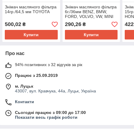
Знімач масляного фільтра
Знімач масляного фільтра
Знім
14гр./64,5 мм TOYOTA
6г./36мм BENZ, BMW,
15гр
FORD, VOLVO, VW, MINI
HON
TOY
500,02
290,26
422
₴
₴
Купити
Купити
Про нас
94% позитивних з 32 відгуків за рік
Працює з 25.09.2019
м. Луцьк
43007, вул. Кравчука, 44а, Луцьк, Україна
Контакти
Сьогодні працює з 09:00 до 17:00
Показати весь графік роботи