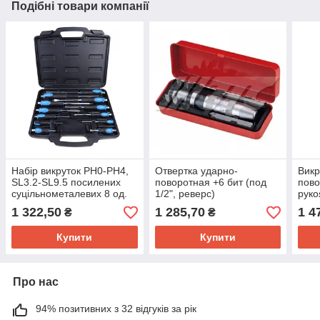
Подібні товари компанії
Набір викруток PH0-PH4,
Отвертка ударно-
Викр
SL3.2-SL9.5 посилених
поворотная +6 бит (под
пово
суцільнометалевих 8 од.
1/2", реверс)
руко
реве
1 322,50
1 285,70
1 4
₴
₴
Купити
Купити
Про нас
94% позитивних з 32 відгуків за рік