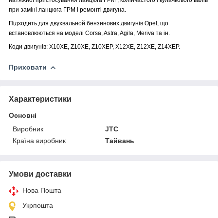
при заміні ланцюга ГРМ і ремонті двигуна.
Підходить для
двухвальной бензинових двигунів Opel, що
встановлюються на
моделі Corsa, Astra, Agila, Meriva та ін.
Коди двигунів: X10XE,
Z10XE, Z10XEP, X12XE, Z12XE, Z14XEP.
Приховати
Характеристики
Основні
Виробник
JTC
Країна виробник
Тайвань
Умови доставки
Нова Пошта
Укрпошта