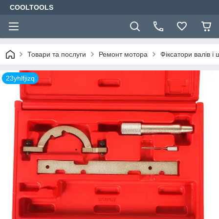
COOLTOOLS
Товари та послуги
Ремонт мотора
Фіксатори валів і ш
23yhlfjizq