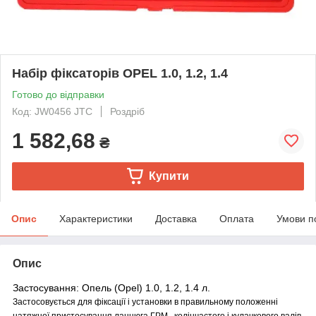
Набір фіксаторів OPEL 1.0, 1.2, 1.4
Готово до відправки
Код: JW0456 JTC
Роздріб
1 582,68
₴
Купити
Опис
Характеристики
Доставка
Оплата
Умови п
Опис
Застосування: Опель (Opel) 1.0, 1.2, 1.4 л.
Застосовується для фіксації і установки в правильному положенні
натяжної пристосування ланцюга ГРМ , колінчастого і кулачкового
валів