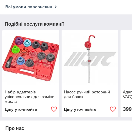
Всі умови повернення
Подібні послуги компанії
Набір адаптерів
Насос ручний роторний
Адап
універсальних для заміни
для бочок
VAG
масла
399
Ціну уточнюйте
Ціну уточнюйте
Про нас