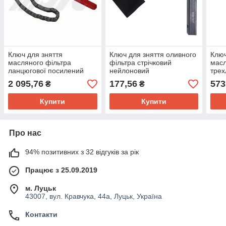
Ключ для зняття
Ключ для зняття оливного
Ключ
масляного фільтра
фільтра стрічковий
масл
ланцюгової посилений
нейлоновий
тре
60~160мм
2 095,76
177,56
573
₴
₴
Купити
Купити
Про нас
94% позитивних з 32 відгуків за рік
Працює з 25.09.2019
м. Луцьк
43007, вул. Кравчука, 44а, Луцьк, Україна
Контакти