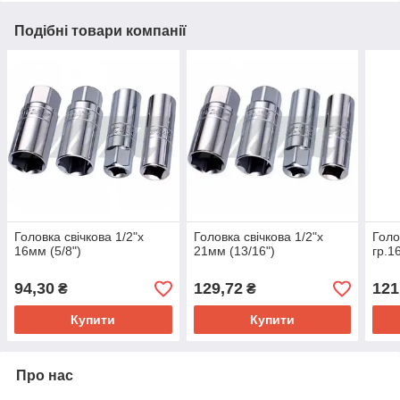
Подібні товари компанії
Головка свічкова 1/2"х
Головка свічкова 1/2"х
Голо
16мм (5/8")
21мм (13/16")
гр.1
94,30
129,72
121
₴
₴
Купити
Купити
Про нас