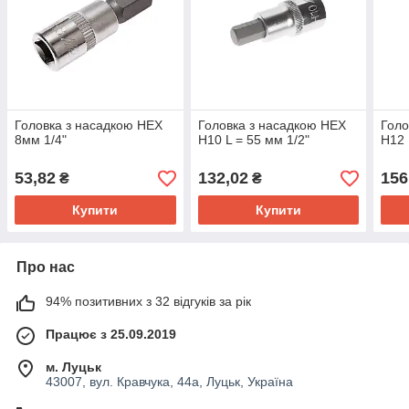
Головка з насадкою HEX
Головка з насадкою HEX
Голо
8мм 1/4"
H10 L = 55 мм 1/2"
H12 
53,82
132,02
156
₴
₴
Купити
Купити
Про нас
94% позитивних з 32 відгуків за рік
Працює з 25.09.2019
м. Луцьк
43007, вул. Кравчука, 44а, Луцьк, Україна