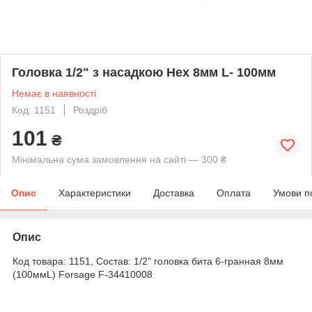
Головка 1/2" з насадкою Hex 8мм L- 100мм
Немає в наявності
Код: 1151
Роздріб
101
₴
Мінімальна сума замовлення на сайті — 300 ₴
Опис
Характеристики
Доставка
Оплата
Умови п
Опис
Код товара: 1151, Состав: 1/2" головка бита 6-гранная 8мм
(100ммL) Forsage F-34410008