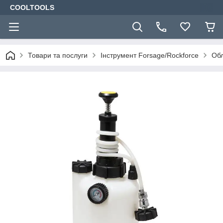
COOLTOOLS
Товари та послуги
Інструмент Forsage/Rockforce
Обл