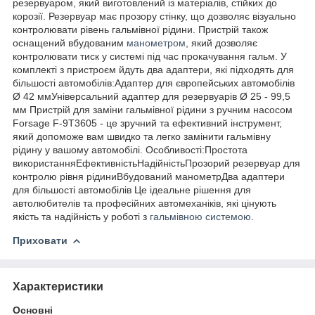
резервуаром, який виготовлений із матеріалів, стійких до
корозії. Резервуар має прозору стінку, що дозволяє візуально
контролювати рівень гальмівної рідини. Пристрій також
оснащений вбудованим
манометром
, який дозволяє
контролювати тиск у системі під час прокачування гальм. У
комплекті з пристроєм йдуть два адаптери, які підходять для
більшості автомобілів:Адаптер для європейських автомобілів
Ø 42 ммУніверсальний адаптер для резервуарів Ø 25 - 99,5
мм Пристрій для заміни гальмівної рідини з ручним насосом
Forsage F-9T3605 - це зручний та ефективний інструмент,
який допоможе вам швидко та легко замінити гальмівну
рідину у вашому автомобілі. Особливості:Простота
використанняЕфективністьНадійністьПрозорий резервуар для
контролю рівня рідиниВбудований манометрДва адаптери
для більшості автомобілів Це ідеальне рішення для
автолюбителів та професійних автомеханіків, які цінують
якість та надійність у роботі з
гальмівною системою
.
Приховати
Характеристики
Основні