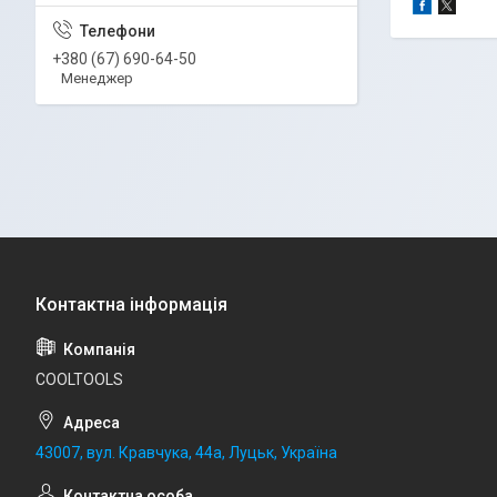
+380 (67) 690-64-50
Менеджер
COOLTOOLS
43007, вул. Кравчука, 44а, Луцьк, Україна