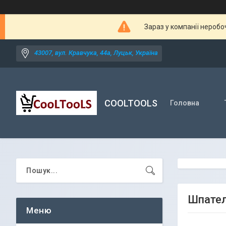
Зараз у компанії неробо
43007, вул. Кравчука, 44а, Луцьк, Україна
COOLTOOLS
Головна
Шпател