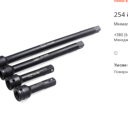
Немає в
254 
Мініма
+380 (6
Менедж
поверн