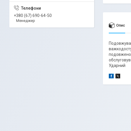
+380 (67) 690-64-50
Менеджер
Опис
Подовжувач
важкодосту
подовженої
обслуговув
Ударний