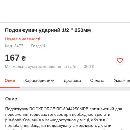
Подовжувач ударний 1/2 " 250мм
Немає в наявності
Код: 3477
Роздріб
167
₴
Мінімальна сума замовлення на сайті — 300 ₴
Опис
Характеристики
Доставка
Оплата
Умови п
Опис
Подовжувач ROCKFORCE RF-8044250MPB призначений для
подовження торцевих головок при необхідності дістати
різьбове з'єднання у важкодоступному місці, або ж в
поглибленні. Завдяки подовжувачу є можливість дістати