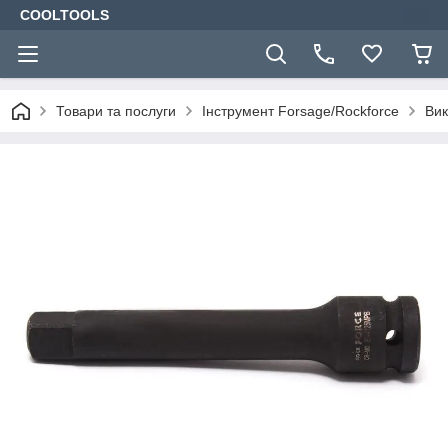
COOLTOOLS
Товари та послуги
Інструмент Forsage/Rockforce
Вик