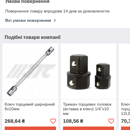
Умови повернення
Повернення товару впродовж 14 днів за домовленістю
Всі умови повернення
Подібні товари компанії
Ключ торцевий шарнірний
Тримач торцевих головок
Ключ
8х10мм
(вставка в ключ) 1/4"х10
торц
мм
12L
268,64
108,56
70,
₴
₴