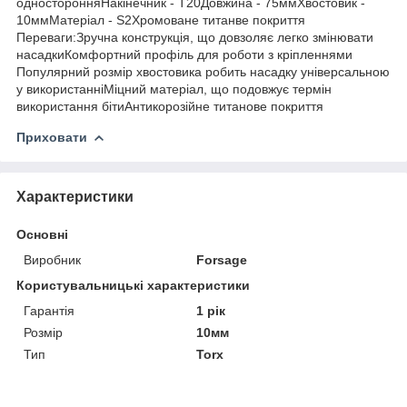
односторонняНакінечник - T20Довжина - 75ммХвостовик -
10ммМатеріал - S2Хромоване титанве покриття
Переваги:Зручна конструкція, що довзоляє легко змінювати
насадкиКомфортний профіль для роботи з кріпленнями
Популярний розмір хвостовика робить насадку універсальною
у використанніМіцний матеріал, що подовжує термін
використання бітиАнтикорозійне титанове покриття
Приховати
Характеристики
Основні
Виробник
Forsage
Користувальницькі характеристики
Гарантія
1 рік
Розмір
10мм
Тип
Torx