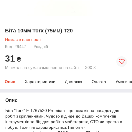
Біта 10мм Torx (75мм) T20
Немає в наявності
Код: 29447
Роздріб
31
₴
Мінімальна сума замовлення на сайті — 300 ₴
Опис
Характеристики
Доставка
Оплата
Умови п
Опис
Біта "Torx" F-1767520 Premium - це незамінна насадка для
робіт з кріпленнями. Чудово підійде до Ваших комплектів
інструментів та біт, для робіт в майстернях, СТО чи просто в
побуті. Технічні характеристики:Тип біти -