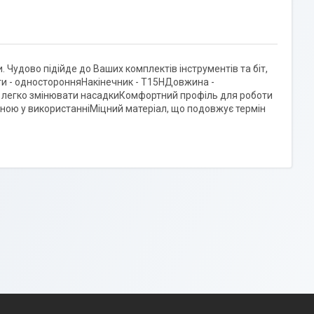
. Чудово підійде до Ваших комплектів інструментів та біт,
біти - односторонняНакінечник - T15HДовжина -
яє легко змінювати насадкиКомфортний профіль для роботи
ьною у використанніМіцний матеріал, що подовжує термін