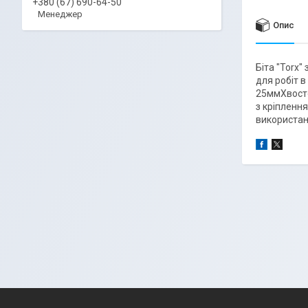
+380 (67) 690-64-50
Менеджер
Опис
Біта "Torx"
для робіт в
25ммХвосто
з кріпленн
використан