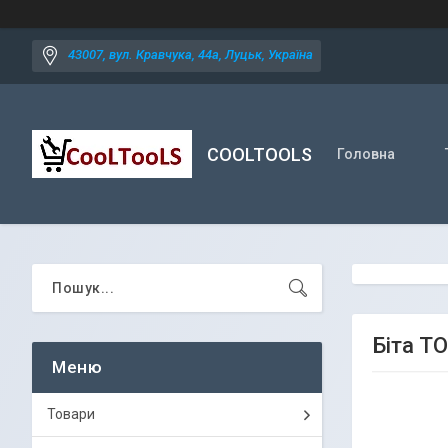
43007, вул. Кравчука, 44а, Луцьк, Україна
COOLTOOLS
Головна
Біта TO
Товари