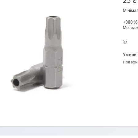
25 ₴
Мініма
+380 (6
Менедж
поверн