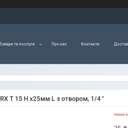
Товари та послуги
Про нас
Контакти
Достав
RX T 15 H х25мм L з отвором, 1/4 "
Немає в