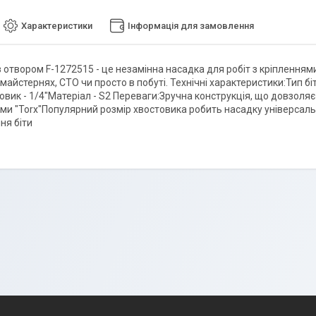
Характеристики
Інформація для замовлення
 з отвором F-1272515 - це незамінна насадка для робіт з кріпленнями
 майстернях, СТО чи просто в побуті. Технічні характеристики:Тип 
вик - 1/4"Матеріал - S2 Переваги:Зручна конструкція, що довзол
ями "Torx"Популярний розмір хвостовика робить насадку універсал
ня біти