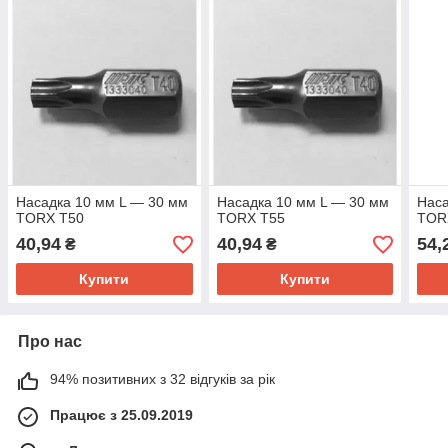
Насадка 10 мм L — 30 мм
Насадка 10 мм L — 30 мм
Наса
TORX T50
TORX T55
TOR
40,94
40,94
54,
₴
₴
Купити
Купити
Про нас
94% позитивних з 32 відгуків за рік
Працює з 25.09.2019