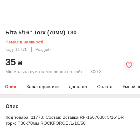
Біта 5/16" Torx (70мм) T30
Немає в наявності
Код: 11770
Роздріб
35
₴
Мінімальна сума замовлення на сайті — 300 ₴
Опис
Характеристики
Доставка
Оплата
Умови п
Опис
Код товара: 11770, Состав: Вставка RF-1567030: 5/16"DR
торкс T30х70мм ROCKFORCE /1/10/50