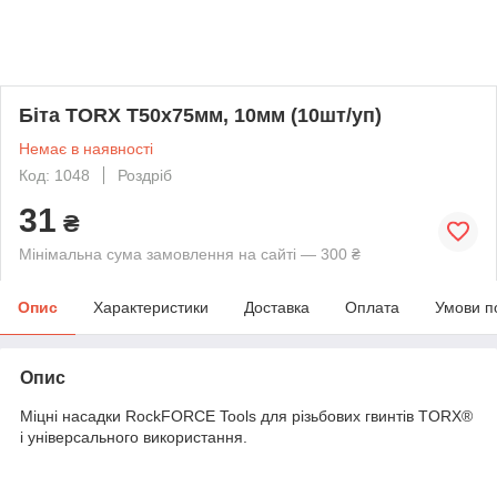
Біта TORX T50х75мм, 10мм (10шт/уп)
Немає в наявності
Код: 1048
Роздріб
31
₴
Мінімальна сума замовлення на сайті — 300 ₴
Опис
Характеристики
Доставка
Оплата
Умови п
Опис
Міцні насадки RockFORCE Tools для різьбових гвинтів TORX®
і універсального використання.