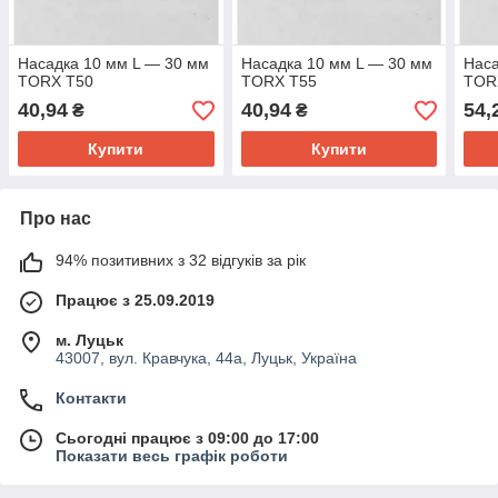
Насадка 10 мм L — 30 мм
Насадка 10 мм L — 30 мм
Наса
TORX T50
TORX T55
TOR
40,94
40,94
54,
₴
₴
Купити
Купити
Про нас
94% позитивних з 32 відгуків за рік
Працює з 25.09.2019
м. Луцьк
43007, вул. Кравчука, 44а, Луцьк, Україна
Контакти
Сьогодні працює з 09:00 до 17:00
Показати весь графік роботи