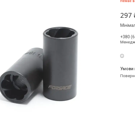
Немає в
297 
Мініма
+380 (6
Менедж
поверн