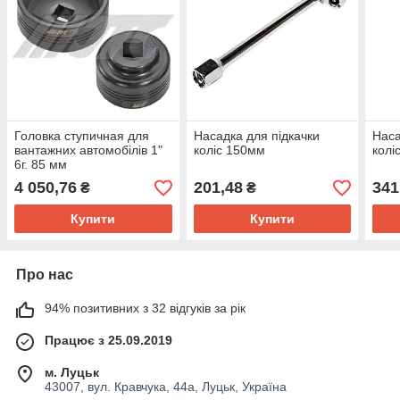
Головка ступичная для
Насадка для підкачки
Наса
вантажних автомобілів 1"
коліс 150мм
колі
6г. 85 мм
4 050,76
201,48
341
₴
₴
Купити
Купити
Про нас
94% позитивних з 32 відгуків за рік
Працює з 25.09.2019
м. Луцьк
43007, вул. Кравчука, 44а, Луцьк, Україна