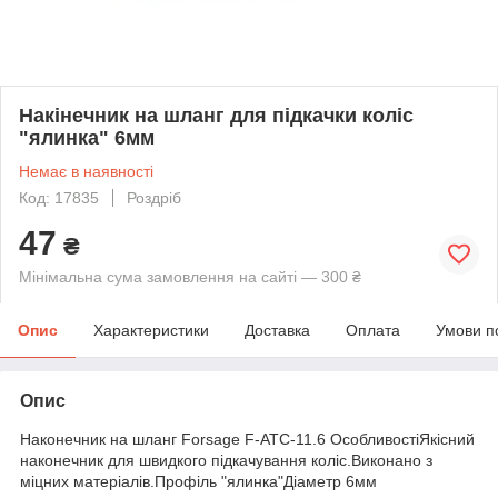
Накінечник на шланг для підкачки коліс
"ялинка" 6мм
Немає в наявності
Код: 17835
Роздріб
47
₴
Мінімальна сума замовлення на сайті — 300 ₴
Опис
Характеристики
Доставка
Оплата
Умови п
Опис
Наконечник на шланг Forsage F-ATC-11.6 ОсобливостіЯкісний
наконечник для швидкого підкачування коліс.Виконано з
міцних матеріалів.Профіль "ялинка"Діаметр 6мм