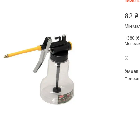
Немає в
82 ₴
Мініма
+380 (6
Менедж
поверн