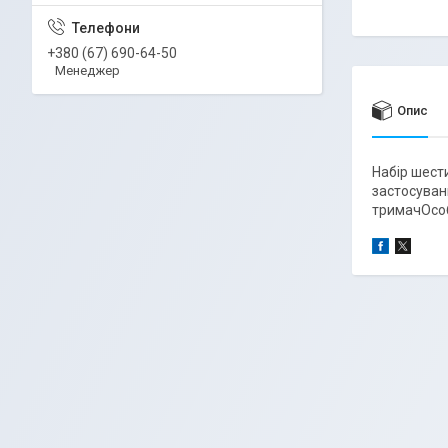
+380 (67) 690-64-50
Менеджер
Опис
Набір шест
застосуван
тримачОсоб