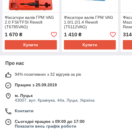
Фіксатори валів ГРМ VAG
Фіксатори валів ГРМ VAG
Фікс
2.0 FSI/TFSI Rewolt
1.0/1.2/1.4 Rewolt
Mazd
(T6785VAG)
(T5112VAG)
Rewo
1 670
1 410
314
₴
₴
Купити
Купити
Про нас
94% позитивних з 32 відгуків за рік
Працює з 25.09.2019
м. Луцьк
43007, вул. Кравчука, 44а, Луцьк, Україна
Контакти
Сьогодні працює з 09:00 до 17:00
Показати весь графік роботи