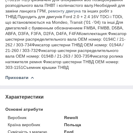
розподільного вала ПНВТ і колінчастого валу.Необхідний для
заміни ланцюга ГРМ,
ремонту двигуна
та інших робіт з
ТНВД.Підходить для двигунів Ford 2.0 + 2.4 16V TDCi і TDDi,
що встановлюються на Mondeo, Transit ('01 -'04) та інші.Для
двигателей с буквенным обозначением FMBA, FMBB, D5BA,
ABFA, D3FA, F3FA, D2FA, D4FA, F4FAКомплектация:Фиксатор
шестерни распределительного вала OEM номер: 0194C / 21-
262 / 303-734Фиксатор шестерни ТНВД OEM номер: 0194A /
21-260 / 303-732Фиксатор шестерни распределительного
вала OEM номер: 0194B / 21-263 / 303-735Фиксатор ролика
натяжителя ремня Фиксатор шестерни ТНВД OEM номер:
303-1151Съемник крышки ТНВД
Приховати
Характеристики
Основні атрибути
Виробник
Rewolt
Країна виробник
Польща
Сумісність з маркою
Ford