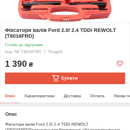
Фіксатори валів Ford 2.0/ 2.4 TDDi REWOLT
(T8016FRD)
Готово до відправки
Код: RE T8016FRD
Роздріб
1 390
₴
Купити
Опис
Характеристики
Доставка
Оплата
Умови п
Опис
Фіксатори валів Ford 2.0/ 2.4 TDDi REWOLT
(T8016FRD)Призначені для блокування або позиціонування