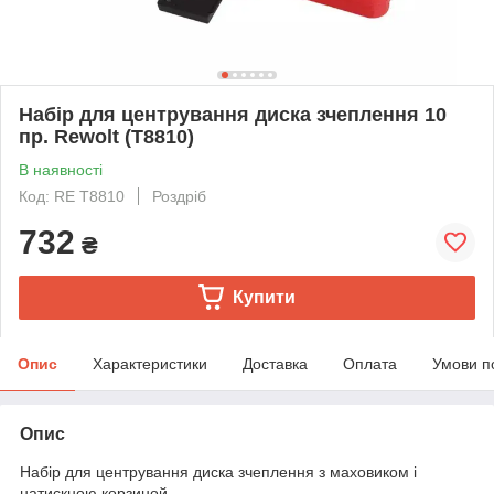
Набір для центрування диска зчеплення 10
пр. Rewolt (T8810)
В наявності
Код: RE T8810
Роздріб
732
₴
Купити
Опис
Характеристики
Доставка
Оплата
Умови п
Опис
Набір для центрування диска зчеплення з маховиком і
натискною корзиной.