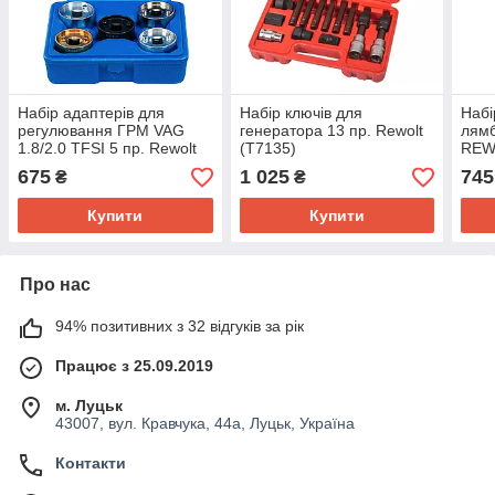
Набір адаптерів для
Набір ключів для
Набі
регулювання ГРМ VAG
генератора 13 пр. Rewolt
лямб
1.8/2.0 TFSI 5 пр. Rewolt
(T7135)
REW
T6467VAG
675
1 025
745
₴
₴
Купити
Купити
Про нас
94% позитивних з 32 відгуків за рік
Працює з 25.09.2019
м. Луцьк
43007, вул. Кравчука, 44а, Луцьк, Україна
Контакти