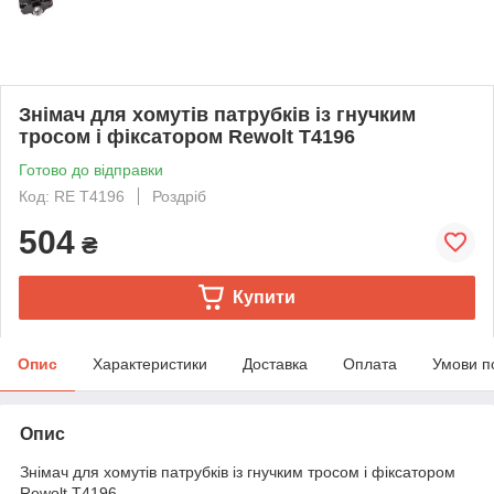
Знімач для хомутів патрубків із гнучким
тросом і фіксатором Rewolt T4196
Готово до відправки
Код: RE T4196
Роздріб
504
₴
Купити
Опис
Характеристики
Доставка
Оплата
Умови п
Опис
Знімач для хомутів патрубків із гнучким тросом і фіксатором
Rewolt T4196