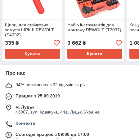
Щипці для стрічкових
Набір інструментів для
Кліщ
хомутів ШРКШ REWOLT
монтажу REWOLT (T2037)
поси
(T4092)
335
3 662
1 0
₴
₴
Купити
Купити
Про нас
94% позитивних з 32 відгуків за рік
Працює з 25.09.2019
м. Луцьк
43007, вул. Кравчука, 44а, Луцьк, Україна
Контакти
Сьогодні працює з 09:00 до 17:00