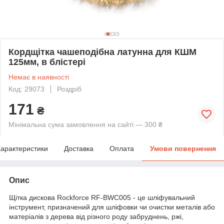
Кордщітка чашеподібна латунна для КШМ
125мм, в блістері
Немає в наявності
Код: 29073
Роздріб
171
₴
Мінімальна сума замовлення на сайті — 300 ₴
арактеристики
Доставка
Оплата
Умови повернення
Опис
Щітка дискова Rockforce RF-BWC005 - це шліфувальний
інструмент, призначений для шліфовки чи очистки металів або
матеріалів з дерева від різного роду забруднень, ржі,