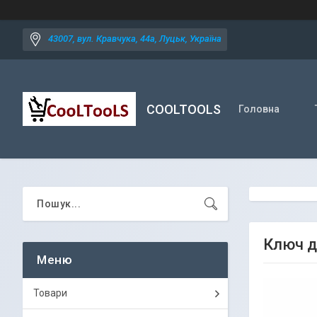
43007, вул. Кравчука, 44а, Луцьк, Україна
COOLTOOLS
Головна
Ключ д
Товари