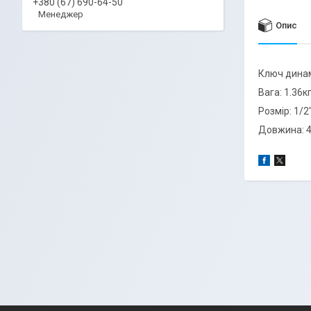
+380 (67) 690-64-50
Менеджер
Опис
Ключ динам
Вага: 1.36к
Розмір:
1/2
Довжина: 