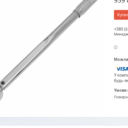
959 
Купи
+380 (6
Менедж
У компа
будь-я
поверн