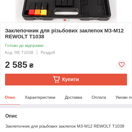
Заклепочник для різьбових заклепок М3-М12
REWOLT T1038
Готово до відправки
Код: RE T1038
Роздріб
2 585
₴
Купити
Опис
Характеристики
Доставка
Оплата
Умови п
Опис
Заклепочник для різьбових заклепок М3-М12 REWOLT T1038