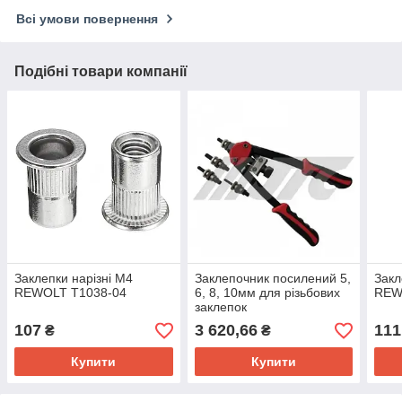
Всі умови повернення
Подібні товари компанії
Заклепки нарізні М4
Заклепочник посилений 5,
Закл
REWOLT T1038-04
6, 8, 10мм для різьбових
REW
заклепок
107
3 620,66
111
₴
₴
Купити
Купити